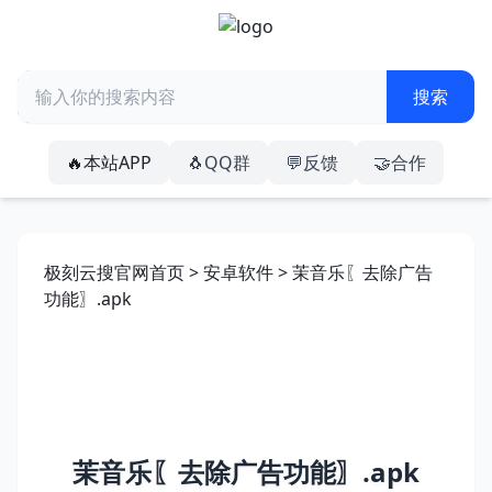
🔥本站APP
🐧QQ群
💬反馈
🤝合作
极刻云搜官网首页
>
安卓软件
> 茉音乐〖去除广告
功能〗.apk
茉音乐〖去除广告功能〗.apk