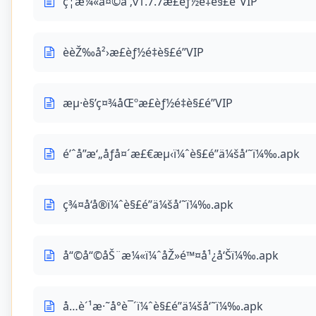
ç¦æ¼«å¤©å ‚v1.7.7æ­£èƒ½é‡è§£é”VIP
èèŽ‰å²›æ­£èƒ½é‡è§£é”VIP
æµ·è§’ç¤¾åŒºæ­£èƒ½é‡è§£é”VIP
é’ˆå­”æ‘„åƒå¤´æ£€æµ‹ï¼ˆè§£é”ä¼šå‘˜ï¼‰.apk
ç¾¤å‘å®ï¼ˆè§£é”ä¼šå‘˜ï¼‰.apk
å“©å“©åŠ¨æ¼«ï¼ˆåŽ»é™¤å¹¿å‘Šï¼‰.apk
å…è´¹æ·˜å°è¯´ï¼ˆè§£é”ä¼šå‘˜ï¼‰.apk