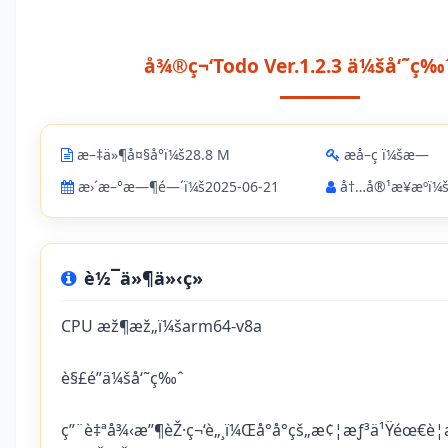
å¾®ç¬‘Todo Ver.1.2.3 ä¼šå‘˜ç‰
æ–‡ä»¶å¤§å°ï¼š28.8 M
æå–ç ï¼šæ—
æ›´æ–°æ—¶é—´ï¼š2025-06-21
å†…å®¹æ¥æºï¼šä
è½¯ä»¶ä»‹ç»
CPU æž¶æž„ï¼šarm64-v8a
è§£é”ä¼šå‘˜ç‰ˆ
ç”¨è‡ªå¾‹æ”¶èŽ·ç¬‘è„¸ï¼Œå°å°çš„æ¢¦æƒ³ä¹Ÿéœ€è