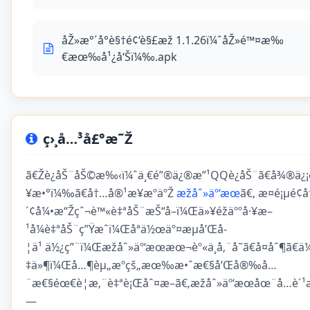
åŽ»æ°´å°è§†é¢‘è§£æž 1.1.26ï¼ˆåŽ»é™¤æ‰
€æœ‰å¹¿å‘Šï¼‰.apk
ç›¸å…³å£°æ˜Ž
ã€Žè¿åŠ¨åŠ©æ‰‹ï¼ˆä¸€é”®ä¿®æ”¹QQè¿åŠ¨ã€å¾®ä¿¡è
¥æ•°ï¼‰ã€å†…å®¹æ¥æºäºŽ
æžåˆ»äº‘æœ
ã€‚ æ­¤é¡µé
´¢å¼•æ“Žçˆ¬è™«è‡ªåŠ¨æŠ“å–ï¼Œä»¥éžäººå·¥æ–
¹å¼è‡ªåŠ¨ç”Ÿæˆï¼Œåªä½œäº¤æµå’Œå­
¦ä¹ ä½¿ç”¨ï¼Œæžåˆ»äº‘æœæœ¬èº«ä¸å‚¨å­˜ã€å¤åˆ¶ã€ä
‡ä»¶ï¼Œå…¶èµ„æºçš„æœ‰æ•ˆæ€§å’Œå®‰å…
¨æ€§éœ€è¦æ‚¨è‡ªè¡Œåˆ¤æ–­ã€‚æžåˆ»äº‘æœåœ¨å…è´¹æ
—