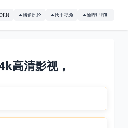
PORN
🔥海角乱伦
🔥快手视频
🔥新哔哩哔哩
4k高清影视，