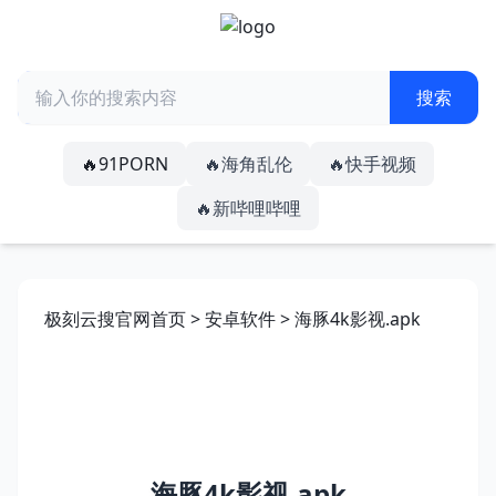
🔥91PORN
🔥海角乱伦
🔥快手视频
🔥新哔哩哔哩
极刻云搜官网首页
>
安卓软件
> 海豚4k影视.apk
海豚4k影视.apk