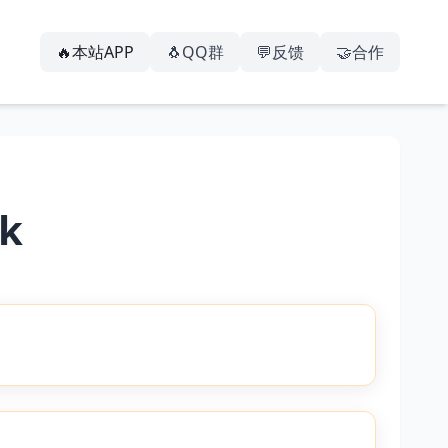
🔥本站APP
🐧QQ群
💬反馈
🤝合作
k