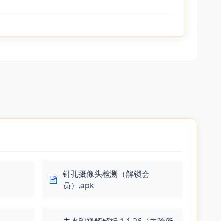
针孔摄像头检测（解锁会
员）.apk