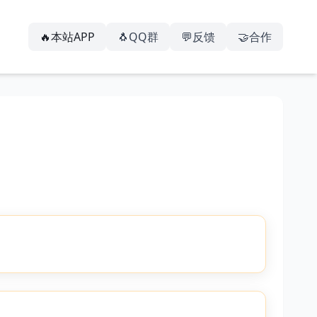
🔥本站APP
🐧QQ群
💬反馈
🤝合作