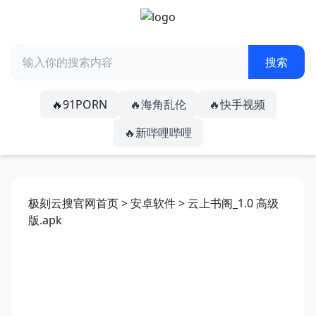
🔥91PORN
🔥海角乱伦
🔥快手视频
🔥新哔哩哔哩
极刻云搜官网首页
>
安卓软件
> 云上书阁_1.0 高级
版.apk