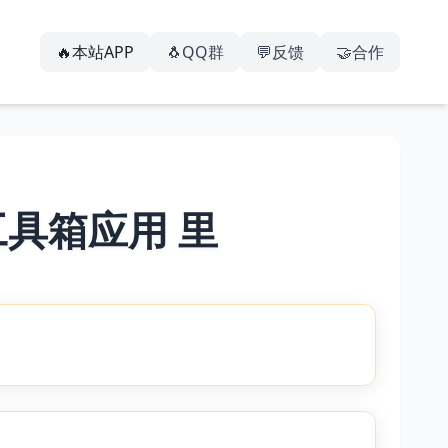
🔥本站APP
🐧QQ群
💬反馈
🤝合作
工具箱应用 里