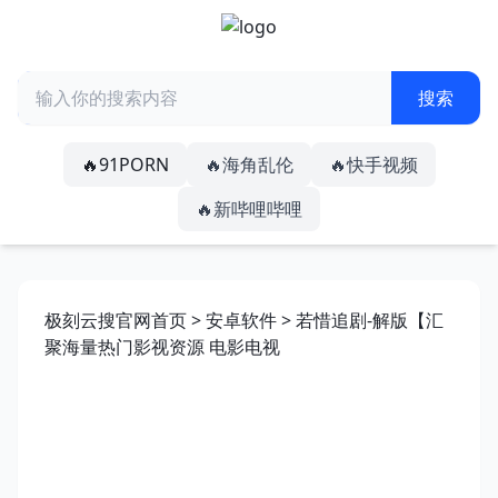
🔥91PORN
🔥海角乱伦
🔥快手视频
🔥新哔哩哔哩
极刻云搜官网首页
>
安卓软件
> 若惜追剧-解版【汇
聚海量热门影视资源 电影电视