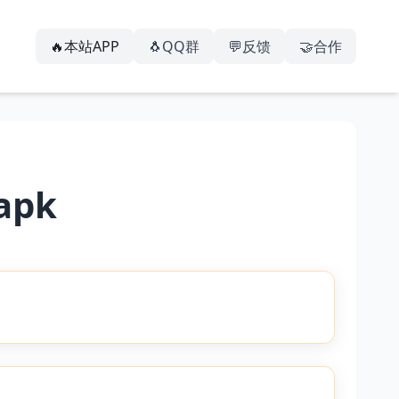
🔥本站APP
🐧QQ群
💬反馈
🤝合作
apk