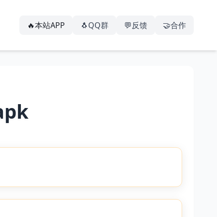
🔥本站APP
🐧QQ群
💬反馈
🤝合作
pk