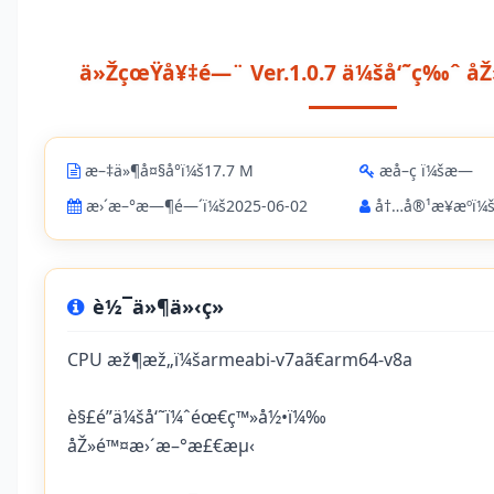
ä»ŽçœŸå¥‡é—¨ Ver.1.0.7 ä¼šå‘˜ç‰ˆ å
æ–‡ä»¶å¤§å°ï¼š17.7 M
æå–ç ï¼šæ—
æ›´æ–°æ—¶é—´ï¼š2025-06-02
å†…å®¹æ¥æºï¼šä
è½¯ä»¶ä»‹ç»
CPU æž¶æž„ï¼šarmeabi-v7aã€arm64-v8a
è§£é”ä¼šå‘˜ï¼ˆéœ€ç™»å½•ï¼‰
åŽ»é™¤æ›´æ–°æ£€æµ‹