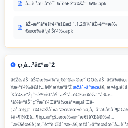
å…è´¹æ·˜å°è¯´ï¼ˆè§£é”ä¼šå‘˜ï¼‰.apk
åŽ»æ°´å°è§†é¢‘è§£æž 1.1.26ï¼ˆåŽ»é™¤æ‰
€æœ‰å¹¿å‘Šï¼‰.apk
ç›¸å…³å£°æ˜Ž
ã€Žè¿åŠ¨åŠ©æ‰‹ï¼ˆä¸€é”®ä¿®æ”¹QQè¿åŠ¨ã€å¾®ä¿¡è
¥æ•°ï¼‰ã€å†…å®¹æ¥æºäºŽ
æžåˆ»äº‘æœ
ã€‚ æ­¤é¡µé
´¢å¼•æ“Žçˆ¬è™«è‡ªåŠ¨æŠ“å–ï¼Œä»¥éžäººå·¥æ–
¹å¼è‡ªåŠ¨ç”Ÿæˆï¼Œåªä½œäº¤æµå’Œå­
¦ä¹ ä½¿ç”¨ï¼Œæžåˆ»äº‘æœæœ¬èº«ä¸å‚¨å­˜ã€å¤åˆ¶ã€ä
‡ä»¶ï¼Œå…¶èµ„æºçš„æœ‰æ•ˆæ€§å’Œå®‰å…
¨æ€§éœ€è¦æ‚¨è‡ªè¡Œåˆ¤æ–­ã€‚æžåˆ»äº‘æœåœ¨å…è´¹æ