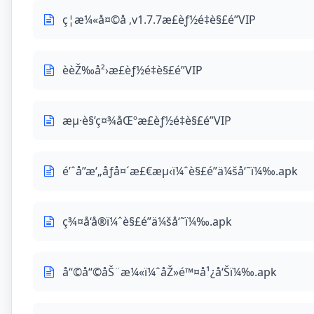
ç¦æ¼«å¤©å ‚v1.7.7æ­£èƒ½é‡è§£é”VIP
èèŽ‰å²›æ­£èƒ½é‡è§£é”VIP
æµ·è§’ç¤¾åŒºæ­£èƒ½é‡è§£é”VIP
é’ˆå­”æ‘„åƒå¤´æ£€æµ‹ï¼ˆè§£é”ä¼šå‘˜ï¼‰.apk
ç¾¤å‘å®ï¼ˆè§£é”ä¼šå‘˜ï¼‰.apk
å“©å“©åŠ¨æ¼«ï¼ˆåŽ»é™¤å¹¿å‘Šï¼‰.apk