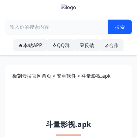
🔥本站APP
🐧QQ群
💬反馈
🤝合作
极刻云搜官网首页
>
安卓软件
> 斗量影视.apk
斗量影视.apk