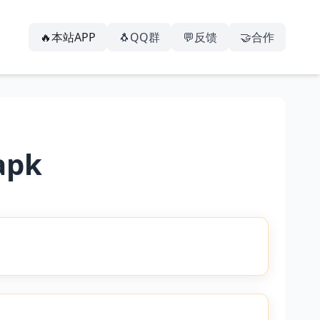
🔥本站APP
🐧QQ群
💬反馈
🤝合作
pk