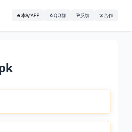
🔥本站APP
🐧QQ群
💬反馈
🤝合作
pk