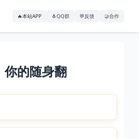
🔥本站APP
🐧QQ群
💬反馈
🤝合作
，你的随身翻