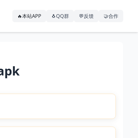
🔥本站APP
🐧QQ群
💬反馈
🤝合作
apk