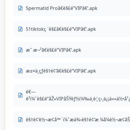
Spermatid Proã€è§£é”VIPã€‘.apk
51tiktokç ´è§£ã€è§£é”VIPã€‘.apk
æ˜ æ¬²ã€è§£é”VIPã€‘.apk
æ±¤ä¸çƒ­è§†é¢‘ã€è§£é”VIPã€‘.apk
é€—
é²ï¼ˆè§£é”åŽ»VIPåŠŸèƒ½ï¼‰ä¸è¦ç›¸ä¿¡ä»»ä½•
è§†é¢‘è½¬æ¢å™¨ï¼ˆæä¾›è§†é¢‘æ ¼å¼è½¬æ