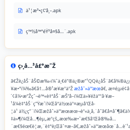
ä¹¦æ³•ç¢‘å¸–.apk
ç™½å™ªéŸ³å¤§å…¨.apk
ç›¸å…³å£°æ˜Ž
ã€Žè¿åŠ¨åŠ©æ‰‹ï¼ˆä¸€é”®ä¿®æ”¹QQè¿åŠ¨ã€å¾®ä¿¡è
¥æ•°ï¼‰ã€å†…å®¹æ¥æºäºŽ
æžåˆ»äº‘æœ
ã€‚ æ­¤é¡µé
´¢å¼•æ“Žçˆ¬è™«è‡ªåŠ¨æŠ“å–ï¼Œä»¥éžäººå·¥æ–
¹å¼è‡ªåŠ¨ç”Ÿæˆï¼Œåªä½œäº¤æµå’Œå­
¦ä¹ ä½¿ç”¨ï¼Œæžåˆ»äº‘æœæœ¬èº«ä¸å‚¨å­˜ã€å¤åˆ¶ã€ä
‡ä»¶ï¼Œå…¶èµ„æºçš„æœ‰æ•ˆæ€§å’Œå®‰å…
¨æ€§éœ€è¦æ‚¨è‡ªè¡Œåˆ¤æ–­ã€‚æžåˆ»äº‘æœåœ¨å…è´¹æ