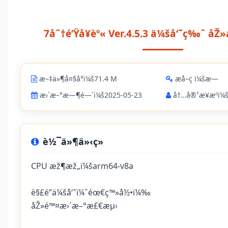
7åˆ†é’Ÿå¥èº« Ver.4.5.3 ä¼šå‘˜ç‰ˆ åŽ
æ–‡ä»¶å¤§å°ï¼š71.4 M
æå–ç ï¼šæ—
æ›´æ–°æ—¶é—´ï¼š2025-05-23
å†…å®¹æ¥æºï¼šä
è½¯ä»¶ä»‹ç»
CPU æž¶æž„ï¼šarm64-v8a
è§£é”ä¼šå‘˜ï¼ˆéœ€ç™»å½•ï¼‰
åŽ»é™¤æ›´æ–°æ£€æµ‹