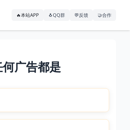
🔥本站APP
🐧QQ群
💬反馈
🤝合作
任何广告都是