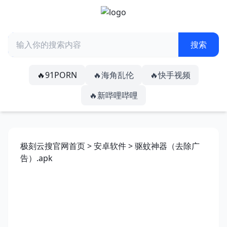
🔥91PORN
🔥海角乱伦
🔥快手视频
🔥新哔哩哔哩
极刻云搜官网首页
>
安卓软件
> 驱蚊神器（去除广
告）.apk