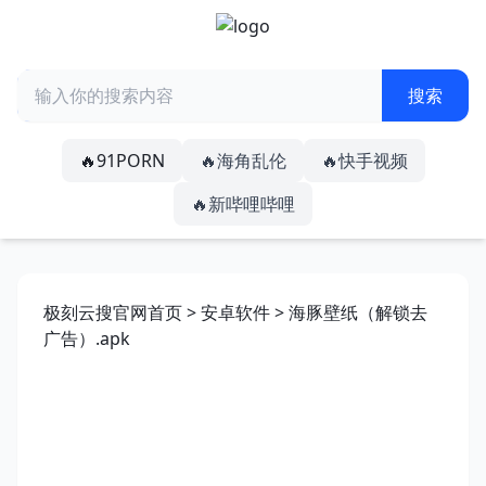
🔥91PORN
🔥海角乱伦
🔥快手视频
🔥新哔哩哔哩
极刻云搜官网首页
>
安卓软件
> 海豚壁纸（解锁去
广告）.apk