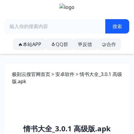
🔥本站APP
🐧QQ群
💬反馈
🤝合作
极刻云搜官网首页
>
安卓软件
> 情书大全_3.0.1 高级
版.apk
情书大全_3.0.1 高级版.apk