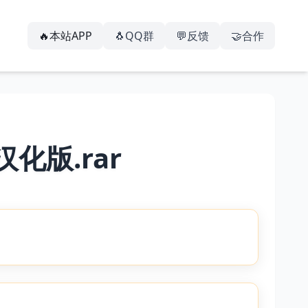
🔥本站APP
🐧QQ群
💬反馈
🤝合作
汉化版.rar