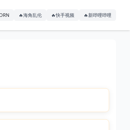
PORN
🔥海角乱伦
🔥快手视频
🔥新哔哩哔哩