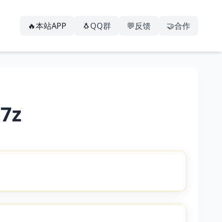
🔥本站APP
🐧QQ群
💬反馈
🤝合作
7z