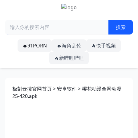
🔥91PORN
🔥海角乱伦
🔥快手视频
🔥新哔哩哔哩
极刻云搜官网首页
>
安卓软件
> 樱花动漫全网动漫
25-420.apk