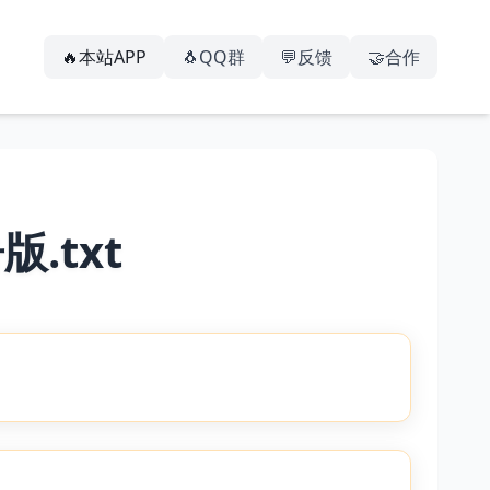
🔥本站APP
🐧QQ群
💬反馈
🤝合作
版.txt